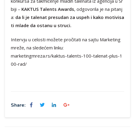
konkursa za takmičenje mladih talenata iz agencija u Sr
biji –
KAKTUS Talents Awards
, odgovorila je na pitanj
a:
da li je talenat presudan za uspeh i kako motivisa
ti mlade da ostanu u struci.
Intervju u celosti možete pročitati na sajtu Marketing
mreže, na sledećem linku:
marketingmreza.rs/kaktus-talents-100-talenat-plus-1
00-rad/
Share: