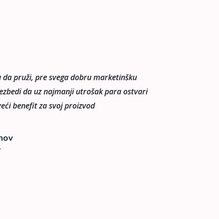
u da pruži, pre svega dobru marketinšku
Dobra agencija, 
ezbedi da uz najmanji utrošak para ostvari
strategiju, a po
eći benefit za svoj proizvod
najveći impakt, 
nov
Ja
r
Man