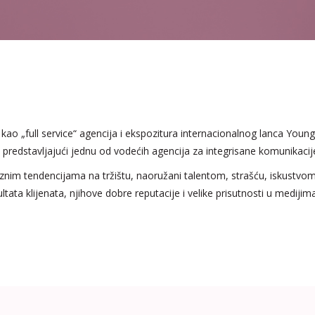
ao „full service“ agencija i ekspozitura internacionalnog lanca You
dstavljajući jednu od vodećih agencija za integrisane komunikacije 
ioznim tendencijama na tržištu, naoružani talentom, strašću, iskustv
ata klijenata, njihove dobre reputacije i velike prisutnosti u medijima