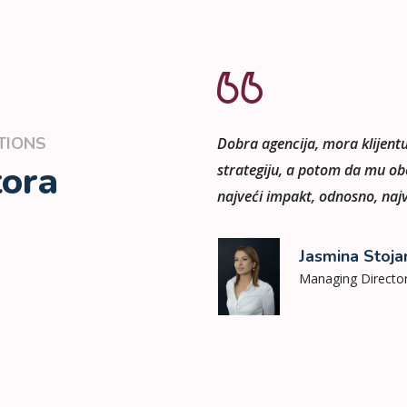
TIONS
re svega dobru marketinšku
Dobra agencija, mora klijent
tora
najmanji utrošak para ostvari
strategiju, a potom da mu ob
a svoj proizvod
najveći impakt, odnosno, najv
Jasmina Stoja
Managing Directo