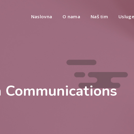
Naslovna
O nama
Naš tim
Uslug
a Communications